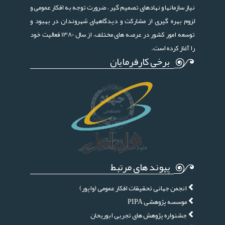
نیاز سازمانها و نهادهای تصمیم گیر ، ضرورت توجه به افکار عمومی و
لزوم بهره گیری از مشارکت و دیدگاههای شهروندان در بهبود و
توسعه امور کشور در عرصه های مختلف، از سال 1380 فعالیت خود
را آغاز کرده است.
برخی کارفرمایان
پیوند های مرتبط
انجمن جهانی تحقیقات افکار عمومی (واپور)
موسسه پژوهشی PIPA
جشنواره پژوهش های تجربی ابوریحان