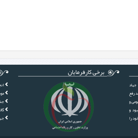
برخی کارفرمایان
جهاد
انج
د رفع
موس
ومی و
جشن
ود و
گال
ز سال 1380 فعالیت خود را
جها