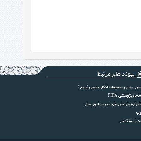
پیوند های مرتبط
من جهانی تحقیقات افکار عمومی (واپور)
سه پژوهشی PIPA
واره پژوهش های تجربی ابوریحان
وپ
د دانشگاهی