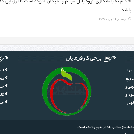
اقدام به راه‌اندازی گروه پانل مردم و نخبگان نموده است تا ارزیابی 
باشد.
پنجشنبه, 14 مرداد,1395
برخی کارفرمایان
جهاد
انج
د رفع
موس
ومی و
جشن
ود و
گال
ز سال 1380 فعالیت خود را
جها
اده از مطالب با ذکر منبع بلامانع است.