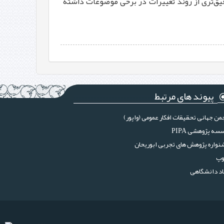
دقیق‌تری از روند تغییرات در برخی موضوعات داشته
پیوند های مرتبط
من جهانی تحقیقات افکار عمومی (واپور)
سه پژوهشی PIPA
واره پژوهش های تجربی ابوریحان
وپ
د دانشگاهی