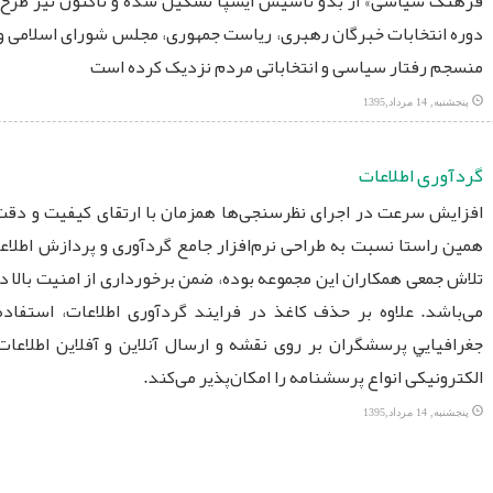
فرهنگ سیاسی» از بدو تأسیس ایسپا تشکیل شده و تاکنون نیز طرح ها
دوره انتخابات خبرگان رهبری، ریاست جمهوری، مجلس شورای اسلامی و 
منسجم رفتار سیاسی و انتخاباتی مردم نزدیک کرده است
پنجشنبه, 14 مرداد,1395
گردآوری اطلاعات
افزایش سرعت در اجرای نظرسنجی‌ها همزمان با ارتقای کیفیت و دقت
همین راستا نسبت به طراحی نرم‌افزار جامع گردآوری و پردازش اطلاعا
تلاش جمعی همکاران این مجموعه بوده، ضمن برخورداری از امنیت بالا در
می‌باشد. علاوه بر حذف کاغذ در فرایند گردآوری اطلاعات، استفاده
جغرافيايي پرسشگران بر روی نقشه و ارسال آنلاين و آفلاین اطلاعات، ا
الكترونيكی انواع پرسشنامه را امکان‌پذیر می‌کند.
پنجشنبه, 14 مرداد,1395