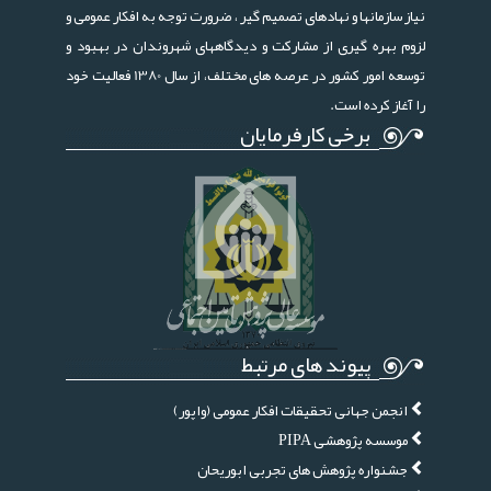
نیاز سازمانها و نهادهای تصمیم گیر ، ضرورت توجه به افکار عمومی و
لزوم بهره گیری از مشارکت و دیدگاههای شهروندان در بهبود و
توسعه امور کشور در عرصه های مختلف، از سال 1380 فعالیت خود
را آغاز کرده است.
برخی کارفرمایان
پیوند های مرتبط
انجمن جهانی تحقیقات افکار عمومی (واپور)
موسسه پژوهشی PIPA
جشنواره پژوهش های تجربی ابوریحان