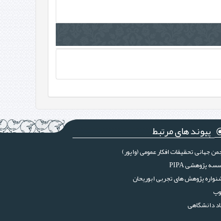
پیوند های مرتبط
من جهانی تحقیقات افکار عمومی (واپور)
سه پژوهشی PIPA
واره پژوهش های تجربی ابوریحان
وپ
د دانشگاهی