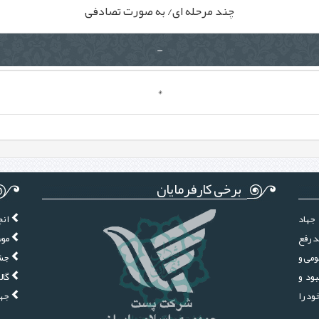
چند مرحله ای/ به صورت تصادفی
-
*
برخی کارفرمایان
جهاد
انج
د رفع
موس
ومی و
جشن
ود و
گال
ز سال 1380 فعالیت خود را
جها