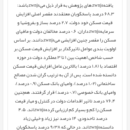
یافته&zwnj;های پژوهش به قرار ذیل می&zwnj;باشد:
68.3 درصد پاسخگویان معتقدند مقصر اصلی افزایش
قیمت مسکن خود دولت، 2.7 درصد بساز و بفروشها و
سرمایه&zwnj;داران، 0.6 درصد مخالفان دولت و مافیای
مسکن را مقصر چنین افزایشی می&zwnj;دانند. بر اساس
اولویت بندی عوامل تاثیرگذار بر افزایش قیمت مسکن بر
حسب شاخص اهمیت بین 1 تا 3 عملکرد دولت در حوزه
اقتصاد با (1.8 درصد) بالاترین عامل افزایش قیمت مسکن
دانسته شده است. پس از آن به ترتیب گران شدن مصالح
ساختمانی (1.02 درصد)، وامهای بانک مسکن (0.9 درصد)،
وامهای بانک خصوصی (0.7 درصد) قرار گرفتند. همچنین
76.4 درصد تاثیر اقدامات دولت در کنترل و مهار قیمت
مسکن را کم و بسیار کم ارزیابی کرده&zwnj;اند. 4.5
درصد تاحدودی، 14 درصد نیز زیاد و خیلی زیاد
دانسته&zwnj;اند. در حالی که 9/38 درصد پاسخگویان