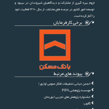
لزوم بهره گیری از مشارکت و دیدگاههای شهروندان در بهبود و
توسعه امور کشور در عرصه های مختلف، از سال 1380 فعالیت خود
را آغاز کرده است.
برخی کارفرمایان
پیوند های مرتبط
انجمن جهانی تحقیقات افکار عمومی (واپور)
موسسه پژوهشی PIPA
جشنواره پژوهش های تجربی ابوریحان
گالوپ