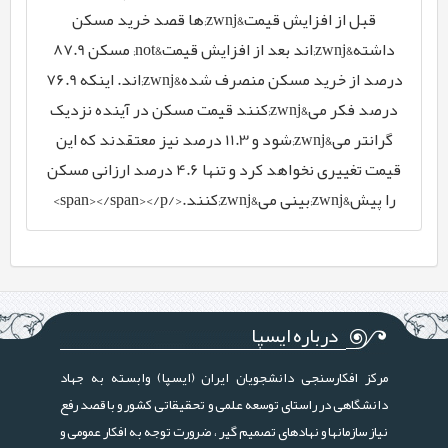
قبل از افزایش قیمت&zwnj;ها قصد خرید مسکن
داشته&zwnj;اند بعد از افزایش قیمت&not; مسکن 87.9
درصد از خرید مسکن منصرف شده&zwnj;اند. اینکه 76.9
درصد فکر می&zwnj;کنند قیمت مسکن در آینده نزدیک
گرانتر می&zwnj;شود و 11.3 درصد نیز معتقدند که این
قیمت تغییری نخواهد کرد و تنها 4.6 درصد ارزانی مسکن
را پیش&zwnj;بینی می&zwnj;کنند.</span></span></p>
درباره ایسپا
مرکز افکارسنجی دانشجویان ایران (ایسپا) وابسته به جهاد
دانشگاهی در راستای توسعه علمی و تحقیقاتی کشور و با قصد رفع
نیاز سازمانها و نهادهای تصمیم گیر ، ضرورت توجه به افکار عمومی و