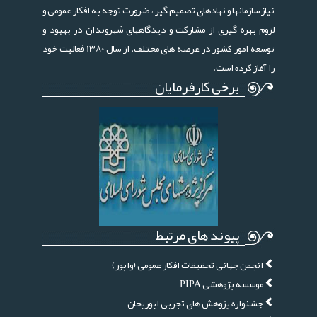
نیاز سازمانها و نهادهای تصمیم گیر ، ضرورت توجه به افکار عمومی و
لزوم بهره گیری از مشارکت و دیدگاههای شهروندان در بهبود و
توسعه امور کشور در عرصه های مختلف، از سال 1380 فعالیت خود
را آغاز کرده است.
برخی کارفرمایان
پیوند های مرتبط
انجمن جهانی تحقیقات افکار عمومی (واپور)
موسسه پژوهشی PIPA
جشنواره پژوهش های تجربی ابوریحان