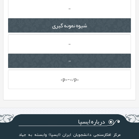
-
شیوه نمونه گیری
-
-
<p>-</p>
درباره ایسپا
مرکز افکارسنجی دانشجویان ایران (ایسپا) وابسته به جهاد