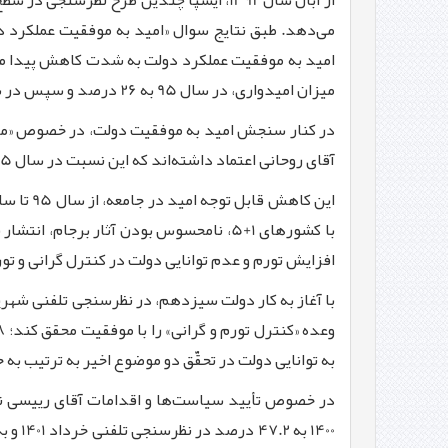
میزان امیدواری، در سال 95 به 26 درصد و سپس در سال 97 به 11 درصد در دولت دوازدهم می‌رسد.
آقای روحانی اعتماد داشته‌اند كه این نسبت در سال 1395 به 28.6 درصد و در سال 1396 به 18.2 درصد تنزل پیدا می‌كند.
با كشورهای 1+5، نامحسوس بودن آثار بر
افزایش تورم و عدم توانایی دولت در كنترل گرانی و تور
به توانایی دولت در تحقّق دو موضوع اخیر به ترتیب به حدود 27 درصد و 47 درصد 