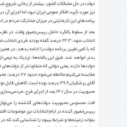
نیز مورد تأیید افكار عمومی ایران نبود اما اجرای آن 
پیامدهای این نارضایتی در میزان مشاركت مردم در انتخابات 1402 و 1403 م
بدتر خواهد شد. طبق این یافته‌ها، نزدیك به نیمی ا
دولت‌ها دارند یعنی دولتی كه متفاوت‌تر از دولت‌های
آقای پزشكیان 49.9 درصد بوده است. 
محبوبیت در سال 1401 بعد از اجرای طرح «مردمی‌سازی یارانه‌ها» برای رییس‌جمهور وقت در نظرسنجی‌های دو سال گذشته مشاهده شد.
افت محسوس محبوبیت دولت‌های گذشته را می‌توان ع
رییس‌جمهور آینده در ایام انتخابات نیز موضوعات اقت
بتواند زمینه‌ها و شرایط بهبود را شناسایی كند كه در