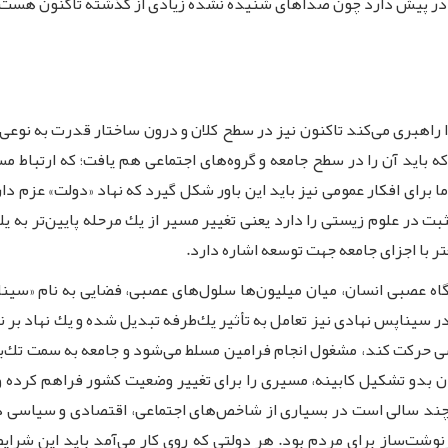
 در پیش دارد چون صداهای شنیده نشده زیادی از گذشته تاكنون هست كه
ا راهبری می‌كند تاكنون نیز در سطح كلان و درون ساختار قدرت به نوعی
باید آن را در سطح جامعه و گروه‌های اجتماعی هم یافت؛ كه ارتباط مس
 برای افكار عمومی نیز باید این باور شكل گیرد كه نهاد «دولت» عزم د
بت در علوم زیستی را دارد یعنی تغییر مسیر از یك مرحله پایین‌تر به ی
ر با اجزای جامعه جهت توسعه اشاره دارد.
اه عصبی انسان، میان میلیون‌ها سلول‌های عصبی، فضایی به نام «سیناپس
 سیناپس نهادی نیز تعامل به تأثیر یك‌طرفه تبدیل شده و یك نهاد بر ن
یسی حركت كند، مشغول انجام فرامین مسلط می‌شود و جامعه به سمت ت
بدو تشكیل كابینه، مسیری را برای تغییر وضعیت كشور فراهم کرده و با 
ند سالی است در بسیاری از شاخص‌های اجتماعی، اقتصادی و سیاسی در
اشت كه یك مقطع سرنوشت‌ساز برای مردم بود. هر دولتی كه روی كار می‌آمد باید ای