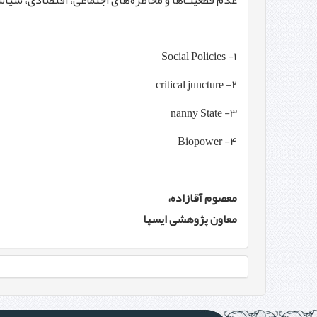
عدم قطعیت‌ها و مخاطره‌های اجتماعی، اقتصادی، سیاس
Social Policies
1-
critical juncture
2-
nanny State
3-
Biopower
4-
معصوم آقازاده،
معاون پژوهش
ی
ا
ی
سپا