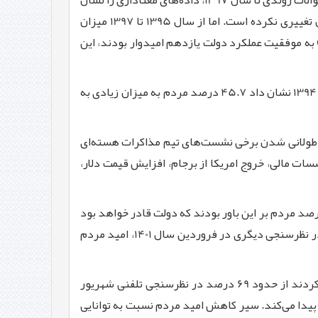
از آبان سال 1392، ایسپا چندین طرح نظرسنجی در سطح ملی پیرامون «انتظارات مردم از دولت» اجرا كرده است كه رصد برخی سوالات روندی تا سال 1397، داده‌های معناداری را نشان
می‌دهد. طبق نتایج سوال «امید به موفقیت عملكرد دولت»، میزان امید مردم بین سال‌های 1392 و 1394 در كل كشور چندان تغییری نكرده است. اما از سال 1395 تا 1397 میزان
د دولت به‌ شدت كاهش پیدا می‌كند. یعنی سال 92 و 94 كه نزدیك به نیمی از مردم (یعنی 47.9 درصد) به موفقیت عملكرد دولت یازدهم امیدوار بودند، این
در كنار سنجش امید به موفقیت دولت، در خصوص «میزان اعتماد به گفته‌های آقای روحانی» یافته‌های نظرسنجی ملی در سال 1394 نشان داد 45.7 درصد مردم به میزان زیادی به
تأثیر عوامل زیادی از جمله طولانی شدن برخی نشست‌های تیم مذاكرات هسته‌ای
موسسات مالی، خروج امریكا از برجام، افزایش قیمت دلار،
 به كار دولت سیزدهم، در نظرسنجی تلفنی شهریور 1400، درخصوص «توانایی دولت در تحقق وعده‌های رییس‌جمهور»، 40 درصد مردم بر این باور بودند كه دولت قادر خواهد بود
وعده «كنترل تورم و گرانی» را با موفقیت محقق كند؛ 58 درصد نیز به «مبارزه جدی با فساد» توسط دولت وقت باور داشتند. در نظرسنجی دیگری در فروردین سال 1401، امید مردم
در خصوص تأیید سیاست‌ها و اقدامات آقای رییسی نیز، درصد كسانی كه سیاست‌ها و اقدامات دولت سیزدهم را تأیید می‌كردند از حدود 69 درصد در نظرسنجی تلفنی شهریور
 نظرسنجی تلفنی خرداد 1401 و به 32.7 درصد (زیاد و خیلی زیاد) در نظرسنجی تلفنی دی ماه 1402 كاهش پیدا می‌كند. سیر كاهش امید مردم نسبت به توانایی