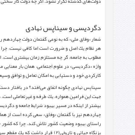
دولت‌های گذشته تكرار نشود.‌ اگر چه دولت كار سختی
دگرد
ی
س
ی
و س
ی
ناپس نهاد
ی
شعار «وفاق ملی» كه به نوعی گفتمان دولت چهاردهم ر
هر نظام یك اصل و ضرورت است اما كافی نیست، چرا كه 
مطلوب به جامعه، ‌گر چه مستلزم زمان بیشتری است. اما
واژه «دگردیسی» در علوم اجتماعی، همان بار معنایی مث
كاركردی خود و دستیابی به امكان تعامل و توافق وسیعت
سیناپس نهادی چگونه اتفاق می‌افتد؟ در بافتار دستگ
جهت این فرامین همواره، یك طرفه و غیرتعاملی است. در
بیشتر از اینكه در مسیر بهبود شرایط جامعه و دگرد
چهاردهم نیز با گفتمان «وفاق» سعی كرده است از همان 
راستای بهبود وضعیت كشور تلاش كند. چرا كه كشور چ
بزنگاه حیاتی و تاریخی(2) قرار د