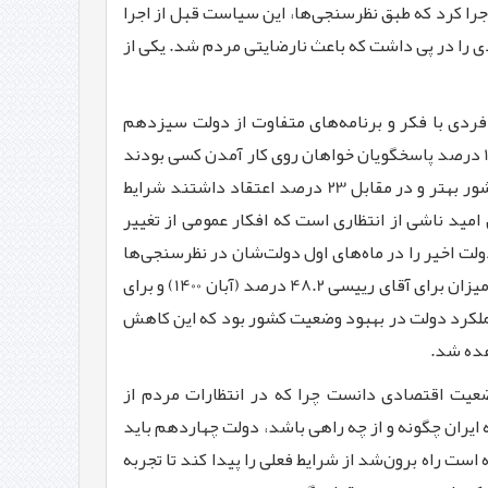
 در حل مشكلات كشور، بیشتر از زمانی شروع شد كه دولت سیزدهم، طرح «مردمی‌سازی یارانه‌ها» را در اردیبهشت 1401 اجرا كرد كه طبق نظرسنجی‌ها، این سیاست قبل از اجرا
ادی را در پی داشت كه باعث نارضایتی مردم شد. یكی از
وایل خرداد ایسپا، 48.3 درصد از مردم انتظار داشتند فردی با فكر و برنامه‌های متفاوت از دولت سیزدهم
انتخاب شود. 24.3 درصد گفته‌ بودند فردی انتخاب شود كه برنامه‌ها و اقدامات دولت وقت را بدون تغییر ادامه بدهد اما 17.9 درصد پاسخگویان خواهان روی كار آمدن كسی بودند
كه با كمی تغییر برنامه دولت را ادامه بدهد. در همین نظرسنجی، 44 درصد بر این باور بودند كه تا یك سال آینده وضعیت كشور بهتر و در مقابل 23 درصد اعتقاد داشتند شرایط
مید ناشی از انتظاری است كه افكار عمومی از تغییر
لت اخیر را در ماه‌های اول دولت‌شان در نظرسنجی‌ها
مقایسه می‌كنیم ملاحظه می‌شود حدود 77 درصد، محبوبیت آقای روحانی در بین مردم را در سال 1392 زیاد دانسته‌اند كه این میزان برای آقای رییسی 48.2 درصد (آبان 1400) و برای
 ضعف عملكرد دولت در بهبود وضعیت كشور بود كه این كاهش
عیت اقتصادی دانست چرا كه در انتظارات مردم از
ایران چگونه و از چه راهی باشد، دولت چهاردهم باید
ست راه برون‌شد از شرایط فعلی را پیدا كند تا تجربه