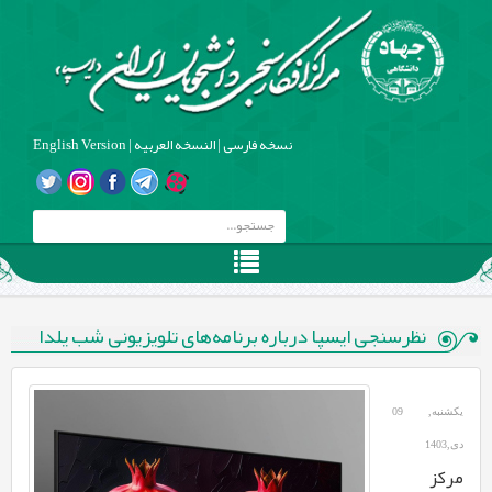
نسخه فارسی
|
النسخه العربیه
|
English Version
نظرسنجی ایسپا درباره برنامه‌های تلویزیونی شب یلدا
یکشنبه, 09
دی,1403
مرکز