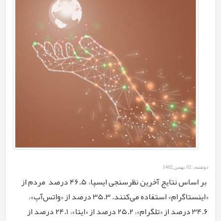
دوشنبه, 02 بهمن,1402
بر اساس نتایج آخرین نظرسنجی ایسپا
، 46.5 درصد مردم از
«اینستاگرام» استفاده می
کنند. 35.3 درصد از «واتس‌آپ»،
34.6 درصد از «تلگرام»، 25.2 درصد از «ایتا»، 24.1 درصد از