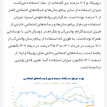
«روبیکا» و 8.7 درصد نیز گفته
اند از «بله» استفاده می‌کنند.
میزان استفاده از سایر پیام‌رسان
ها و شبکه
های اجتماعی کمتر
از 7 درصد بوده است. به گزارش روابط عمومی ایسپا، میزان
استفاده مردم از
پیام
رسان‌ها
و رسانه‌های اجتماعی خارجی از
قبیل اینستاگرام،
واتس‌آپ
و تلگرام در دوسال اخیر با نوساناتی
همراه بوده
است، به طوری که استفاده از پیام رسان
واتس‌آپ
از
71.1 درصد در خرداد 1401 به 35.3 درصد در دیماه 1402 کاهش
یافته است. رسانه
های اجتماعی داخلی مثل روبیکا و ایتا
از
اسفند 1401 تاکنون، میزان استفاده آنها، تغییر قابل توجهی
نداشته است.