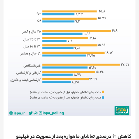
کاهش 61 درصدی تماشای ماهواره بعد از عضویت در فیلیمو