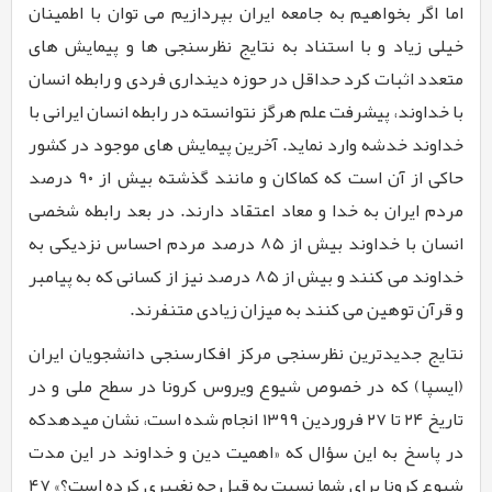
اما اگر بخواهیم به جامعه ایران بپردازیم می توان با اطمینان
خیلی زیاد و با استناد به نتایج نظرسنجی ها و پیمایش های
متعدد اثبات کرد حداقل در حوزه دینداری فردی و رابطه انسان
با خداوند، پیشرفت علم هرگز نتوانسته در رابطه انسان ایرانی با
خداوند خدشه وارد نماید. آخرین پیمایش ­های موجود در کشور
حاکی از آن است که کماکان و مانند گذشته بیش از ۹۰ درصد
مردم ایران به خدا و معاد اعتقاد دارند. در بعد رابطه شخصی
انسان با خداوند بیش از ۸۵ درصد مردم احساس نزدیکی به
خداوند می­ کنند و بیش از ۸۵ درصد نیز از کسانی که به پیامبر
و قرآن توهین می ­کنند به میزان زیادی متنفرند.
نتایج جدیدترین نظرسنجی مرکز افکارسنجی دانشجویان ایران
(ایسپا) که در خصوص شیوع ویروس کرونا در سطح ملی و در
تاریخ ۲۴ تا ۲۷ فروردین ۱۳۹۹ انجام شده است، نشان می­دهدکه
در پاسخ به این سؤال که «اهمیت دین و خداوند در این مدت
شیوع کرونا برای شما نسبت به قبل چه نغییری کرده است؟» ۴۷