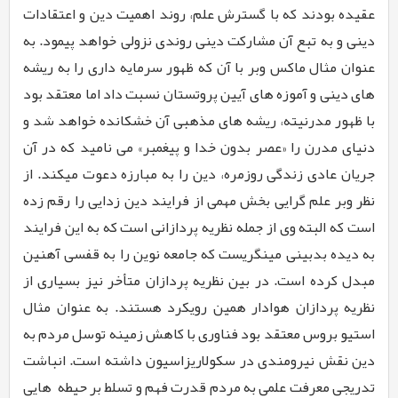
عقیده بودند که با گسترش علم، روند اهمیت دین و اعتقادات
دینی و به تبع آن مشارکت دینی روندی نزولی خواهد پیمود. به
عنوان مثال ماکس وبر با آن که ظهور سرمایه داری را به ریشه
های دینی و آموزه های آیین پروتستان نسبت داد اما معتقد بود
با ظهور مدرنیته، ریشه های مذهبی آن خشکانده خواهد شد و
دنیای مدرن را «عصر بدون خدا و پیغمبر» می نامید که در آن
جریان عادی زندگی روزمره، دین را به مبارزه دعوت می­کند. از
نظر وبر علم گرایی بخش مهمی از فرایند دین زدایی را رقم زده
است که البته وی از جمله نظریه ­پردازانی است که به این فرایند
به دیده بدبینی می­نگریست که جامعه نوین را به قفسی آهنین
مبدل کرده است. در بین نظریه ­پردازان متأخر نیز بسیاری از
نظریه ­پردازان هوادار همین رویکرد هستند. به عنوان مثال
استیو بروس معتقد بود فناوری با کاهش زمینه توسل مردم به
دین نقش نیرومندی در سکولاریزاسیون داشته است. انباشت
تدریجی معرفت علمی به مردم قدرت فهم و تسلط بر حیطه ­هایی