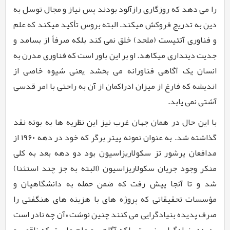
را می دهد که روزگاری رازآلود بودند پس نیاز و مجال توسل به
دین به تدریج فروکش می­کند. البته بروس تأکید می­کند که علم
و فناوری آتئیست (ملحد) خلق نمی کند بلکه صرفاً از بسامد و
جدیت دینداری می­کاهد. او بر این باور است که فناوری مدرن به
انسان یک آگاهی فناورانه می ­بخشد یعنی شیوه خاصی از
اندیشه که فارغ از میزان ادراکمان از آن به راحتی با امر قدسی
آشتی نمی ­یابد.
با این حال در همان جهان غرب نیز این نظریه ها به بوته نقد
گذاشته شد. به عنوان نمونه پیتر برگر که خود در دهه ۱۹۶۰ از
مدافعان پرشور تز سکولاریزاسیون بود دو دهه بعد به کلی
منکر وجود جریان سکولاریزاسیون (البته به جز چند استثنا)
شد و تا آنجا پیش رفت که ضمن حمله به دانشگاهیان و
مؤسسات تحقیقاتی که پروژه های با هزینه های هنگفتی را
صرف پدیده بنیادگرایی می­ کنند چنین نوشت «آن چه نادر است
پدیده بنیادگرایی نیست بلکه آگاهی و علم ماست که ناقص و