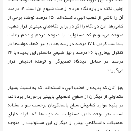
اولين نكته در باره نگاه مردم از علت شيوع آن است. ۱۲ درصد
آن را ناشي از غضب الهي دانسته‌اند، ۱۵ درصد توطئه برخي از
كشورها. اين دو نگاه را اگر در برابر نگاه‌هاي عيني‌تر قرار دهيم
متوجه مي‌شويم كه مسئوليت را متوجه مردم و عدم رعايت
بهداشت كردن با ۱۷ درصد در رتبه بعدي و نيز ضعف دولت‌ها در
كنترل بيماري با ۲۶ درصد و نيز طبيعي دانستن اين پديده با ۲۲
درصد در مقابل دیدگاه تقدیرگرا و توطئه اندیش قرار
مي‌گيرند.
بجز آنان كه پديده را غضب الهي دانسته‌اند، كه به نسبت بسيار
متفاوتي از دیگران از سطوح تحصيلي پايينی برخوردار بوده‌اند،
در بقيه موارد كمابيش سطح پاسخگویان برحسب سواد مشابه
است، بجز توجه دادن مسئوليت به دولت‌ها كه افراد داراي
تحصيلات دانشگاهي بيش از ديگران اين مسئوليت را متوجه