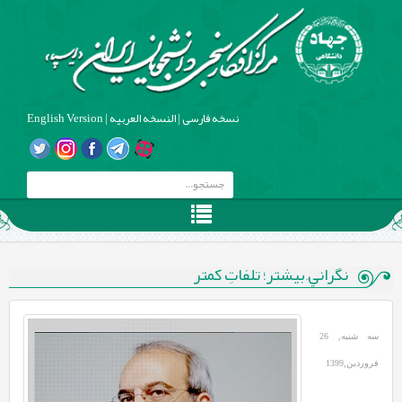
نسخه فارسی
|
النسخه العربیه
|
English Version
نگرانيِ بيشتر؛ تلفاتِ كمتر
سه شنبه, 26
فروردین,1399