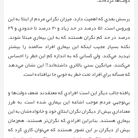
دولت‌ها كرده‌اند.
پرسش بعدي كه اهميت دارد، ميزان نگراني مردم از ابتلا به اين
ويروس است. ۵۱ درصد در حد زياد و ۲۰ درصد تا حدودي و ۲۹
درصد در حد كم نگران هستند كه به اين بيماري مبتلا شوند.
نكته بسيار عجيب اينكه اين بيماري افراد سالمند را بيشتر
تهديد مي‌كند، ولي كساني كه به اندازه كم اين خطر را احساس
مي‌كنند، ميانگين سني بالاتري داشته‌اند!! اين نشان مي‌دهد
كه مسأله براي افراد تحت خطر به خوبي جا نيافتاده است.
يافته جالب ديگر اين است؛ افرادي كه معتقدند ضعف دولت‌ها و
بي‌توجهي مردم موجب اشاعه اين بيماري شده است، به طرز
معناداري بيش از ديگران نگران ابتلاي خود و خانواده‌شان به اين
بيماري هستند. بنابراين افرادي كه نگران‌تر هستند، هم‌زمان
بيش از ديگران بر اين تصور هستند كه مي‌توان كاري كرد كه