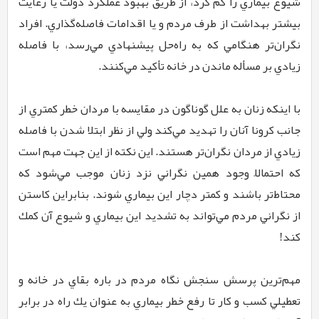
شيوع بيماري را كم كرد، از طريق بهبود عملكرد دولت يا رعايت
بيشتر بهداشت از طرف مردم و یا اقدامات فاصله‌گذاري. افراد
نگران‌تر هنگامي كه به راه‌حل پيشنهادي مي‌رسد، با فاصله
زيادي بر مسأله ماندن در خانه تأكيد مي‌كنند.
با اينكه زنان به علل گوناگون در مقايسه با مردان خطر كمتري از
جانب كرونا آنان را تهديد مي‌كند ولي از نظر ابتلا شدن با فاصله
زيادي از مردان نگران‌تر هستند. اين نكته از اين جهت مهم است
كه احتمالاً وجود همين نگراني نزد زنان موجب مي‌شود كه
محتاط‌تر باشند و كمتر دچار اين بيماري شوند. بنابراين كاستن
از نگراني مردم مي‌تواند به تشديد اين بيماري و شيوع آن كمك
كند!
مهم‌ترين پرسش سنجش نگاه مردم در باره بقاي در خانه و
تعطيلي كسب و كار تا رفع خطر بيماري به عنوان يك راه در برابر