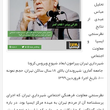
تحلیل
عباس
عبدی از
نتایج
نظرسنجی
ایسپا و
معاونت
اجتماعی
شهرداری تهران پیرامون ابعاد شیوع ویروس کرونا
جامعه آماری: شهروندان بالای 18 سال ساکن تهران، حجم نمونه
1000، تاریخ اجرا: فروردین 1399
نظرسنجي معاونت فرهنگي اجتماعي شهرداري تهران که اجرای
پرسشنامه آن از مردم تهران به عهده مرکز ایسپا بود، در باره
ابعاد گوناگون كرونا نكات مهمي دارد كه شايسته توجه است.