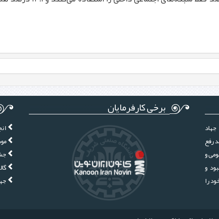
برخی کارفرمایان
جهاد
انج
د رفع
موس
ومی و
جشن
ود و
گال
ز سال 1380 فعالیت خود را
جها