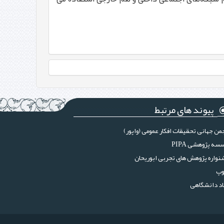
پیوند های مرتبط
من جهانی تحقیقات افکار عمومی (واپور)
سه پژوهشی PIPA
واره پژوهش های تجربی ابوریحان
وپ
د دانشگاهی