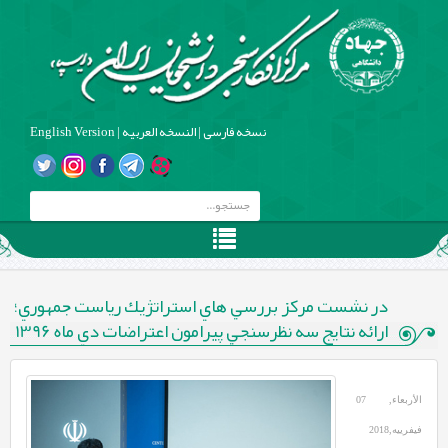
نسخه فارسی
|
النسخه العربیه
|
English Version
در نشست مركز بررسي هاي استراتژيك رياست جمهوري؛
ارائه نتايج سه نظرسنجي پيرامون اعتراضات دي ماه 1396
الأربعاء, 07
فيفرييه,2018