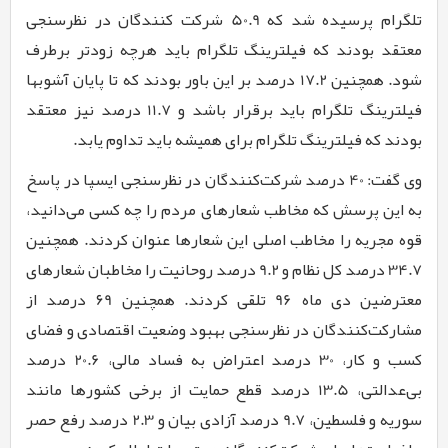
تلگرام پرسیده شد که
50.9
شرکت کنندگان در نظرسنجی
معتقد بودند که فیلترینگ تلگرام باید هرچه زودتر برطرف
شود. همچنین
17.2
درصد بر این باور بودند که تا پایان آشوبها
فیلترینگ تلگرام باید برقرار باشد و
11.7
درصد نیز معتقد
بودند که فیلترینگ تلگرام برای همیشه باید تداوم یابد.
وی گفت:
40
درصد شرکت‌کنندگان در نظرسنجی ایسپا در پاسخ
به این پرسش که مخاطب شعارهای مردم را چه کسی می‌دانید،
قوه مجریه را مخاطب اصلی این شعارها عنوان کردند. همچنین
34.7
درصد کل نظام و
9.2
درصد روحانیت را مخاطبان شعارهای
معترضین دی ماه
96
تلقی کردند. همچنین
۶9
درصد از
مشارکت‌کنندگان در نظرسنجی بهبود وضعیت اقتصادی و فضای
کسب و کار،
30
درصد اعتراض به فساد مالی،
20.6
درصد
بی‌عدالتی،
13.5
درصد قطع حمایت از برخی کشورها مانند
سوریه و فلسطین،
9.7
درصد آزادی بیان و
2.3
درصد رفع حصر