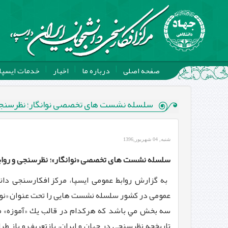
صفحه اصلی
درباره ما
اخبار
خدمات ایسپا
سلسله نشست های تخصصی نوانگار؛ نظرسنجی 
شنبه, 04 شهریور,1396
سلسله نشست های تخصصی «
نوانگار»؛ نظرسنجی و روا
به گزارش روابط عمومی ایسپا،
مرکز افکارسنجی دان
عمومی در کشور سلسله نشست ‏هایی را تحت عنوان «نوانگ
سه بخش مي باشد كه هركدام در قالب يك «آموزه» مط
تاریخچه نظرسنجی در جهان و ایران، بازتعریف و باز ط