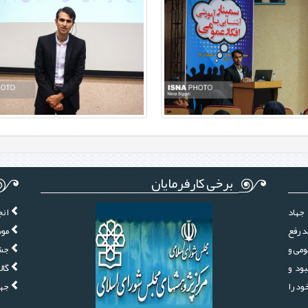
برخی کارفرمایان
جهاد
انج
د رفع
موس
ومی و
جشن
ود و
گال
ز سال 1380 فعالیت خود را
جها