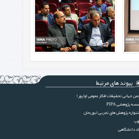
پیوند های مرتبط
من جهانی تحقیقات افکار عمومی (واپور)
سه پژوهشی PIPA
واره پژوهش های تجربی ابوریحان
وپ
د دانشگاهی