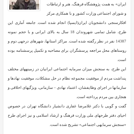
ایران» به همت پژوهشگاه فرهنگ، هنر و ارتباطات
و شورای اجتماعی وزارت کشور و با همکاری مرکز
افکارسنجی دانشجویان ایران(ایسپا) انجام شده است. جامعه‏ آماری این
طرح، شامل تمامی شهروندان 18 سال به بالای ایرانی و با حجم نمونه‏
14387 نفر در نظر رگفته شده است. مراکز استان‏ها، شهرهای درجه‏ی دوم و
روستاهای محل مراجعه‏ پرسشگران برای مصاحبه و تکمیل پرسش‏نامه بوده
است.
این طرح، به سنجش میزان سرمایه‏ اجتماعی ایرانیان در زمینه‏های مختلف
پنداشت مردم از موفقیت مجموعه نظام در حل مشکلات، موفقیت نهادها و
سازمان‏ها در اجرای وظایف‏شان، اعتماد نهادی – سازمانی، ویژگی‏های اخلاقی و
هنجاری بین مردم پرداخته است.
گفت و گویی با دکتر غلامرضا غفاری دانشیار دانشگاه تهران در خصوص
احیای دفتر طرح‏های ملی وزارت فرهنگ و ارشاد اسلامی و نیز اجرای طرح
«سنجش سرمایه‏ی‏ اجتماعی» تشریح شده است.