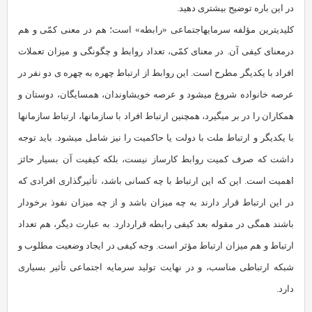
در این باره توضیح بیشتری دهید.
کلیدی‏ترین مؤلفه‏ سرمایه‏اجتماعی «رابطه» است؛ هم در معنی کمّی و هم
درمعنای کیفی آن. در معنای کمّی، تعداد روابط و چگونگی و میزان تعملات
افراد با یکدیگر مطرح است. این روابط از ارتباط چهره به چهره ی دو نفر در
عرصه خانواده شروع می‏شود و عرصه خویشاوندان، همسایگان، دوستان و
همکاران را در بر می‏گیرد، هم‏چنین ارتباط افراد با سازمان‏ها، ارتباط سازمان‏ها
با یکدیگر و ارتباط ملت با دولت یا حاکمیت را نیز شامل می‏شود. باید توجه
داشت که صرف کمیت روابط کارساز نیست، بلکه کیفیت آن بسیار حائز
اهمیت است. این که این ارتباط با چه کسانی باشد، تأثیرگذاری افرادی که
در این ارتباط قرار دارند به چه میزان باشد و از چه میزان نفوذ برخودار
باشند همگی در مقوله‏ بعد کیفی رابطه قراردارد. به عبارت دیگر، هم تعداد
ارتباط و هم میزان ارتباط مؤثر است. وجه کیفی در ایجاد وضعیت مطلوب و
شبکه‏ ارتباطی مناسب، و در نهایت تولید سرمایه‏ اجتماعی تأثیر بسیاری
دارد.