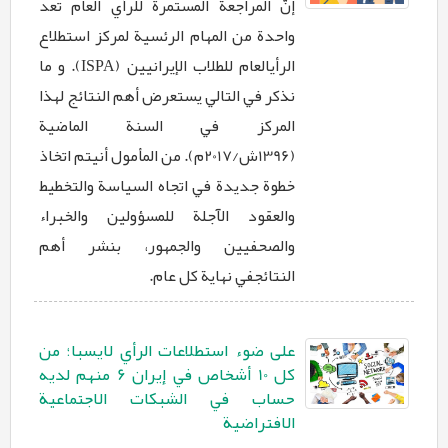
إنّ المراجعة المستمرة للرأي العام تعد
واحدة من المهام الرئسية لمركز استطلاع
الرأيالعام للطلاب الإيرانيين (ISPA). و ما
نذكر في التالي يستعرض أهم النتائج لهذا
المركز في السنة الماضية
(1396ش/2017م). من المأمول أنيتم اتخاذ
خطوة جديدة في اتجاه السياسة والتخطيط
والعقود الآجلة للمسؤولين والخبراء
والصحفيين والجمهور، بنشر أهم
النتائجفي نهاية كل عام.
على ضوء استطلاعات الرأي لايسبا؛ من
كل 10 أشخاص في إيران 6 منهم لديه
حساب في الشبكات الاجتماعية
الافتراضية