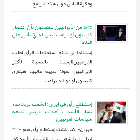
وفكرة الناس حول هذه البرامج.
52% من الأیرانیین یعتقدون بأنّ إنتصار
کلینتون أو ترامب لیس له أيّ تأثیر علی
البلاد
إستنادا إلی نتائج استطلاعات الرأي لطلّاب
الإیرانیین(ایسپا)، بالنسبة لأکثر
الإیرانیین، سواءٌ لدیهم غالبیة هیلاري
کلینتون أو دونالد ترامب.
إستطلاع رأی فی ایران: الشعب یرید بقاء
بشار الأسد / أحداث باریس نتیجة
سیاسات الغربیین
طهران- إکنا: کشف إستطلاع رأی ضم 4300
ایرانی ان الشعب یرید بقاء بشار الأسد کما