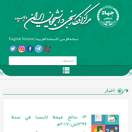
نسخه فارسی
|
النسخه العربیه
|
English Version
اخبار
14 نتائج مهمة لايسبا في سنة
1396ش/2017م