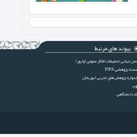
پیوند های مرتبط
من جهانی تحقیقات افکار عمومی (واپور)
سه پژوهشی PIPA
واره پژوهش های تجربی ابوریحان
وپ
د دانشگاهی