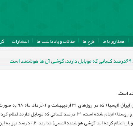
همکاری با ما
طرح ها
مقالات و یادداشت ها
انتشارات
گز
ت
بر اساس نظرسنجی ملی مرکز افکارسنجی دانشجویان ایران (ایسپا) که در روزهای 31 اردیبهشت و 1 خرداد ماه 98
تلفنی با جامعه آماری شهروندان کل کشور(اعم از شهر و روستا) انجام شده است، 69 درصد کسانی که موبایل دارند اعلام کر
اند گوشی هوشمند(لمسی) دارند. 30.8 درصد پاسخگویان اعلام کرده اند گوشی هوشمند(لمسی) ندارند. 0.2 درصد نیز به